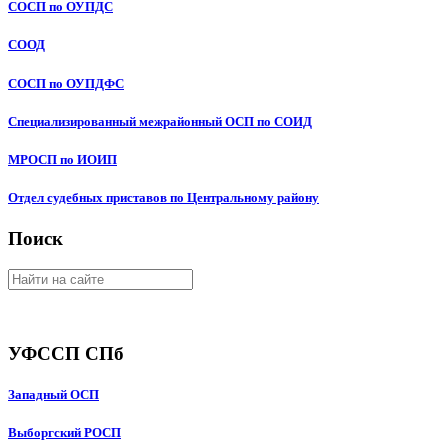
СОСП по ОУПДС
СООД
СОСП по ОУПДФС
Специализированный межрайонный ОСП по СОИД
МРОСП по ИОИП
Отдел судебных приставов по Центральному району
Поиск
УФССП СПб
Западный ОСП
Выборгский РОСП