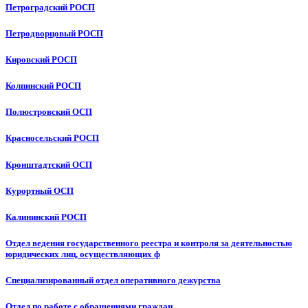
Петроградский РОСП
Петродворцовый РОСП
Кировский РОСП
Колпинский РОСП
Полюстровский ОСП
Красносельский РОСП
Кронштадтский ОСП
Курортный ОСП
Калининский РОСП
Отдел ведения государственного реестра и контроля за деятельностью
юридических лиц, осуществляющих ф
Специализированный отдел оперативного дежурства
Отдел по работе с обращениями граждан