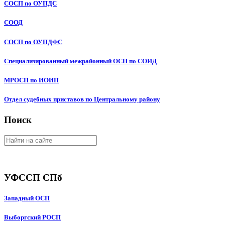
СОСП по ОУПДС
СООД
СОСП по ОУПДФС
Специализированный межрайонный ОСП по СОИД
МРОСП по ИОИП
Отдел судебных приставов по Центральному району
Поиск
УФССП СПб
Западный ОСП
Выборгский РОСП